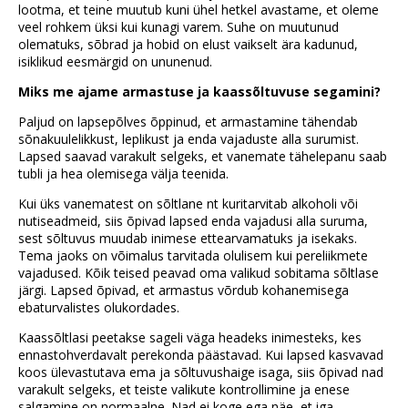
lootma, et teine muutub kuni ühel hetkel avastame, et oleme
veel rohkem üksi kui kunagi varem. Suhe on muutunud
olematuks, sõbrad ja hobid on elust vaikselt ära kadunud,
isiklikud eesmärgid on ununenud.
Miks me ajame armastuse ja kaassõltuvuse segamini?
Paljud on lapsepõlves õppinud, et armastamine tähendab
sõnakuulelikkust, leplikust ja enda vajaduste alla surumist.
Lapsed saavad varakult selgeks, et vanemate tähelepanu saab
tubli ja hea olemisega välja teenida.
Kui üks vanematest on sõltlane nt kuritarvitab alkoholi või
nutiseadmeid, siis õpivad lapsed enda vajadusi alla suruma,
sest sõltuvus muudab inimese ettearvamatuks ja isekaks.
Tema jaoks on võimalus tarvitada olulisem kui pereliikmete
vajadused. Kõik teised peavad oma valikud sobitama sõltlase
järgi. Lapsed õpivad, et armastus võrdub kohanemisega
ebaturvalistes olukordades.
Kaassõltlasi peetakse sageli väga headeks inimesteks, kes
ennastohverdavalt perekonda päästavad. Kui lapsed kasvavad
koos ülevastutava ema ja sõltuvushaige isaga, siis õpivad nad
varakult selgeks, et teiste valikute kontrollimine ja enese
salgamine on normaalne. Nad ei koge ega näe, et iga