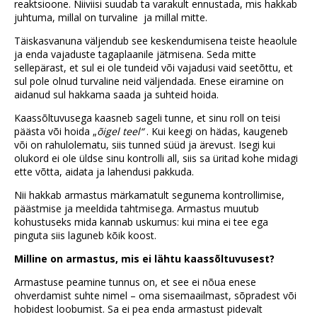
reaktsioone. Niiviisi suudab ta varakult ennustada, mis hakkab
juhtuma, millal on turvaline ja millal mitte.
Täiskasvanuna väljendub see keskendumisena teiste heaolule
ja enda vajaduste tagaplaanile jätmisena. Seda mitte
sellepärast, et sul ei ole tundeid või vajadusi vaid seetõttu, et
sul pole olnud turvaline neid väljendada. Enese eiramine on
aidanud sul hakkama saada ja suhteid hoida.
Kaassõltuvusega kaasneb sageli tunne, et sinu roll on teisi
päästa või hoida „
õigel teel“
. Kui keegi on hädas, kaugeneb
või on rahulolematu, siis tunned süüd ja ärevust. Isegi kui
olukord ei ole üldse sinu kontrolli all, siis sa üritad kohe midagi
ette võtta, aidata ja lahendusi pakkuda.
Nii hakkab armastus märkamatult segunema kontrollimise,
päästmise ja meeldida tahtmisega. Armastus muutub
kohustuseks mida kannab uskumus: kui mina ei tee ega
pinguta siis laguneb kõik koost.
Milline on armastus, mis ei lähtu kaassõltuvusest?
Armastuse peamine tunnus on, et see ei nõua enese
ohverdamist suhte nimel – oma sisemaailmast, sõpradest või
hobidest loobumist. Sa ei pea enda armastust pidevalt