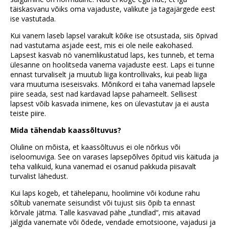
täiskasvanu võiks oma vajaduste, valikute ja tagajärgede eest
ise vastutada.
Kui vanem laseb lapsel varakult kõike ise otsustada, siis õpivad
nad vastutama asjade eest, mis ei ole neile eakohased.
Lapsest kasvab nö vanemlikustatud laps, kes tunneb, et tema
ülesanne on hoolitseda vanema vajaduste eest. Laps ei tunne
ennast turvaliselt ja muutub liiga kontrollivaks, kui peab liiga
vara muutuma iseseisvaks. Mõnikord ei taha vanemad lapsele
piire seada, sest nad kardavad lapse pahameelt. Sellisest
lapsest võib kasvada inimene, kes on ülevastutav ja ei austa
teiste piire.
Mida tähendab kaassõltuvus?
Oluline on mõista, et kaassõltuvus ei ole nõrkus või
iseloomuviga. See on varases lapsepõlves õpitud viis käituda ja
teha valikuid, kuna vanemad ei osanud pakkuda piisavalt
turvalist lähedust.
Kui laps kogeb, et tähelepanu, hoolimine või kodune rahu
sõltub vanemate seisundist või tujust siis õpib ta ennast
kõrvale jätma. Talle kasvavad pähe „tundlad“, mis aitavad
jälgida vanemate või õdede, vendade emotsioone, vajadusi ja