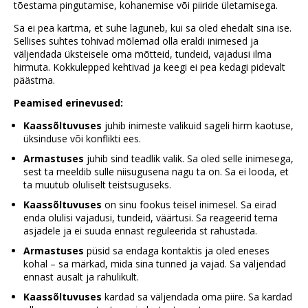
tõestama pingutamise, kohanemise või piiride ületamisega.
Sa ei pea kartma, et suhe laguneb, kui sa oled ehedalt sina ise.
Sellises suhtes tohivad mõlemad olla eraldi inimesed ja
väljendada üksteisele oma mõtteid, tundeid, vajadusi ilma
hirmuta. Kokkulepped kehtivad ja keegi ei pea kedagi pidevalt
päästma.
Peamised erinevused:
Kaassõltuvuses
juhib inimeste valikuid sageli hirm kaotuse,
üksinduse või konflikti ees.
Armastuses
juhib sind teadlik valik. Sa oled selle inimesega,
sest ta meeldib sulle niisugusena nagu ta on. Sa ei looda, et
ta muutub oluliselt teistsuguseks.
Kaassõltuvuses
on sinu fookus teisel inimesel. Sa eirad
enda olulisi vajadusi, tundeid, väärtusi. Sa reageerid tema
asjadele ja ei suuda ennast reguleerida st rahustada.
Armastuses
püsid sa endaga kontaktis ja oled eneses
kohal – sa märkad, mida sina tunned ja vajad. Sa väljendad
ennast ausalt ja rahulikult.
Kaassõltuvuses
kardad sa väljendada oma piire. Sa kardad