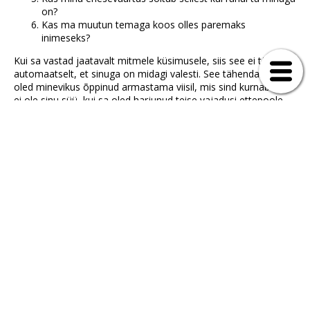
on?
Kas ma muutun temaga koos olles paremaks
inimeseks?
Kui sa vastad jaatavalt mitmele küsimusele, siis see ei tähenda
automaatselt, et sinuga on midagi valesti. See tähendab, et
oled minevikus õppinud armastama viisil, mis sind kurnab. See
ei ole sinu süü, kui sa oled harjunud teise vajadusi ettepoole
seadma.
Kokkuvõtteks – armastus ei vaja enese ära kaotamist.
Kuigi armastus ja kaassõltuvus sarnanevad väliselt selles, et
mõlemas on pühendumist ja soovi olla teisele toeks, siis
erinevad nad selgelt selles, kuidas sina ennast armastades
tunned.
Kaassõltuvas suhtes juhib sind hirm kaotuse, konflikti või
hülgamise ees. Selle tõttu unustad sa kergesti oma vajadused,
piirid, väärtused ja tunded. Kaassõltuvas suhtes muutub
armastus millekski, millest peab ennast ohverdades iga hinna
eest kinni hoidma.
Suhtes, mida juhib armastus, ei pea sina ennast maha jätma
selleks, et olla hoitud ja märgatud. Sellises suhtes tunned sa