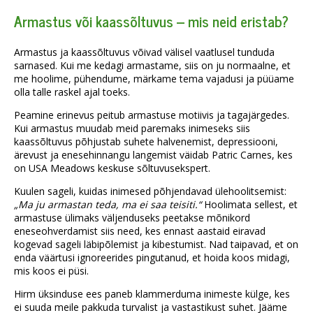
Armastus või kaassõltuvus – mis neid eristab?
Armastus ja kaassõltuvus võivad välisel vaatlusel tunduda
sarnased. Kui me kedagi armastame, siis on ju normaalne, et
me hoolime, pühendume, märkame tema vajadusi ja püüame
olla talle raskel ajal toeks.
Peamine erinevus peitub armastuse motiivis ja tagajärgedes.
Kui armastus muudab meid paremaks inimeseks siis
kaassõltuvus põhjustab suhete halvenemist, depressiooni,
ärevust ja enesehinnangu langemist väidab Patric Carnes, kes
on USA Meadows keskuse sõltuvusekspert.
Kuulen sageli, kuidas inimesed põhjendavad ülehoolitsemist:
„Ma ju armastan teda, ma ei saa teisiti.“
Hoolimata sellest, et
armastuse ülimaks väljenduseks peetakse mõnikord
eneseohverdamist siis need, kes ennast aastaid eiravad
kogevad sageli läbipõlemist ja kibestumist. Nad taipavad, et on
enda väärtusi ignoreerides pingutanud, et hoida koos midagi,
mis koos ei püsi.
Hirm üksinduse ees paneb klammerduma inimeste külge, kes
ei suuda meile pakkuda turvalist ja vastastikust suhet. Jääme