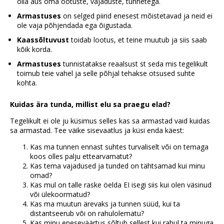
olla aus oma ootuste, vajaduste, tunnetega.
Armastuses
on selged piirid enesest mõistetavad ja neid ei
ole vaja põhjendada ega õigustada.
Kaassõltuvust
toidab lootus, et teine muutub ja siis saab
kõik korda.
Armastuses
tunnistatakse reaalsust st seda mis tegelikult
toimub teie vahel ja selle põhjal tehakse otsused suhte
kohta.
Kuidas ära tunda, millist elu sa praegu elad?
Tegelikult ei ole ju küsimus selles kas sa armastad vaid kuidas
sa armastad. Tee väike sisevaatlus ja küsi enda käest:
Kas ma tunnen ennast suhtes turvaliselt või on temaga
koos olles palju ettearvamatut?
Kas tema vajadused ja tunded on tähtsamad kui minu
omad?
Kas mul on talle raske öelda EI isegi siis kui olen väsinud
või ülekoormatud?
Kas ma muutun ärevaks ja tunnen süüd, kui ta
distantseerub või on rahulolematu?
Kas minu eneseväärtus sõltub sellest kui rahul ta minuga