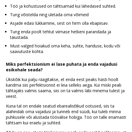
Töö ja kohustused on tähtsamad kui lähedased suhted.
Tung võistelda ning ületada oma võimeid
Asjade edasi lükkamine, sest on hirm olla ebapiisav.
Tung enda poolt tehtut viimase hetkeni parandada ja
täiustada.
Must-valged hoiakud oma keha, suhte, hariduse, kodu või
saavutuste kohta.
Miks perfektsionism ei lase puhata ja enda vajadusi
esikohale seada?
Ükskõik kui palju räägitakse, et enda eest peaks hästi hoolt
kandma siis perfektsionist ei leia selleks aega. Kui miski peab
tähtajaks valmis saama, siis on ta valmis läbi minema tulest ja
veest.
Kuna tal on endale seatud ebarealistlikud ootused, siis ta
alahindab oma vajadusi ja tunneb end süüdi, kui tuleb minna
puhkusele või alustada töövälise hobiga. Töö on talle enamasti
tähtsam kui eraelu ja suhted.