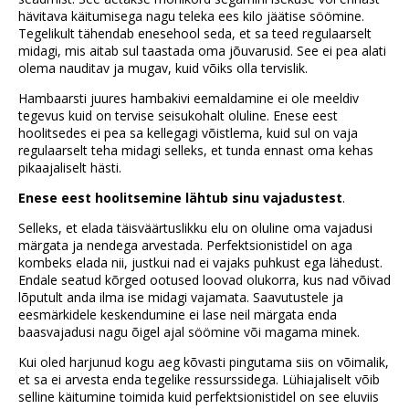
hävitava käitumisega nagu teleka ees kilo jäätise söömine.
Tegelikult tähendab enesehool seda, et sa teed regulaarselt
midagi, mis aitab sul taastada oma jõuvarusid. See ei pea alati
olema nauditav ja mugav, kuid võiks olla tervislik.
Hambaarsti juures hambakivi eemaldamine ei ole meeldiv
tegevus kuid on tervise seisukohalt oluline. Enese eest
hoolitsedes ei pea sa kellegagi võistlema, kuid sul on vaja
regulaarselt teha midagi selleks, et tunda ennast oma kehas
pikaajaliselt hästi.
Enese eest hoolitsemine lähtub sinu vajadustest
.
Selleks, et elada täisväärtuslikku elu on oluline oma vajadusi
märgata ja nendega arvestada. Perfektsionistidel on aga
kombeks elada nii, justkui nad ei vajaks puhkust ega lähedust.
Endale seatud kõrged ootused loovad olukorra, kus nad võivad
lõputult anda ilma ise midagi vajamata. Saavutustele ja
eesmärkidele keskendumine ei lase neil märgata enda
baasvajadusi nagu õigel ajal söömine või magama minek.
Kui oled harjunud kogu aeg kõvasti pingutama siis on võimalik,
et sa ei arvesta enda tegelike ressurssidega. Lühiajaliselt võib
selline käitumine toimida kuid perfektsionistidel on see eluviis