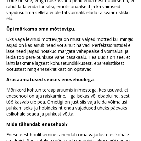
Tõde on see, et iga täiskasvanu peab enda eest hoolitsema, et
rahuldada enda füüsilisi, emotsionaalseid ja ka vaimseid
vajadusi. Ilma selleta ei ole tal võimalik elada täisväärtuslikku
elu.
Õpi märkama oma mõttevigu.
Üks väga levinud mõtteviga on must-valged mõtted kui mingid
asjad on kas ainult head või ainult halvad. Perfektsionistidel ei
lase need jäigad hoiakud märgata vahepealseid võimalusi ja
leida töö-pere-puhkuse vahel tasakaalu. Hea uudis on see, et
lahti laskmine liigsest kohusetundlikkusest, ebarealistlikest
ootustest ning enesekriitikast on õpitavad.
Arusaamatused seoses enesehoolega
.
Mõnikord kohtun teraapiaruumis inimestega, kes usuvad, et
enesehool on aja raiskamine, liiga isekas või ebaoluline, sest
töö kasvab üle pea. Ometigi on just siis vaja leida võimalusi
puhkamiseks ja hobideks nt enda vajadused üheks päevaks
esikohale seada ja puhkust võtta.
Mida tähendab enesehool?
Enese eest hoolitsemine tähendab oma vajaduste esikohale
seadmist. See aetakse mõnikord segamini isekuse või ennast