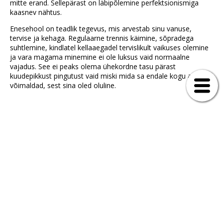
mitte erand. Sellepärast on läbipõlemine perfektsionismiga
kaasnev nähtus.
Enesehool on teadlik tegevus, mis arvestab sinu vanuse,
tervise ja kehaga. Regulaarne trennis käimine, sõpradega
suhtlemine, kindlatel kellaaegadel tervislikult vaikuses olemine
ja vara magama minemine ei ole luksus vaid normaalne
vajadus. See ei peaks olema ühekordne tasu pärast
kuudepikkust pingutust vaid miski mida sa endale kogu aeg
võimaldad, sest sina oled oluline.