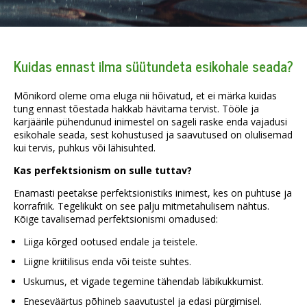
Kuidas ennast ilma süütundeta esikohale seada?
Mõnikord oleme oma eluga nii hõivatud, et ei märka kuidas
tung ennast tõestada hakkab hävitama tervist. Tööle ja
karjäärile pühendunud inimestel on sageli raske enda vajadusi
esikohale seada, sest kohustused ja saavutused on olulisemad
kui tervis, puhkus või lähisuhted.
Kas perfektsionism on sulle tuttav?
Enamasti peetakse perfektsionistiks inimest, kes on puhtuse ja
korrafriik. Tegelikukt on see palju mitmetahulisem nähtus.
Kõige tavalisemad perfektsionismi omadused:
Liiga kõrged ootused endale ja teistele.
Liigne kriitilisus enda või teiste suhtes.
Uskumus, et vigade tegemine tähendab läbikukkumist.
Eneseväärtus põhineb saavutustel ja edasi pürgimisel.