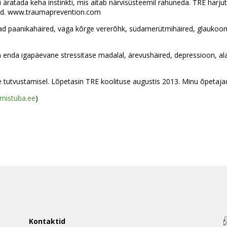
u äratada keha instinkti, mis aitab närvisüsteemil rahuneda. TRE harj
atud. www.traumaprevention.com
ad paanikahäired, väga kõrge vererõhk, südamerütmihäired, glaukoom, k
da enda igapäevane stressitase madalal, ärevushäired, depressioon, al
tutvustamisel. Lõpetasin TRE koolituse augustis 2013. Minu õpetajad
mistuba.ee
)
Kontaktid