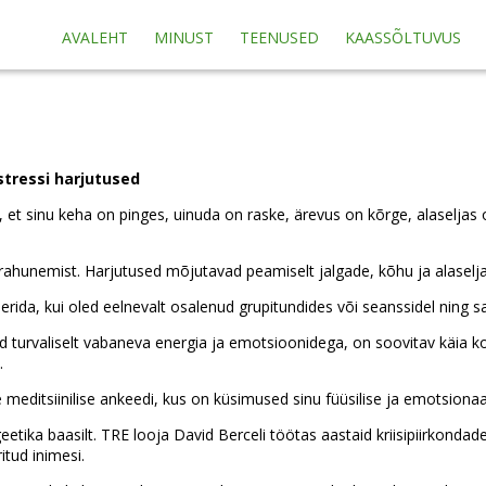
AVALEHT
MINUST
TEENUSED
KAASSÕLTUVUS
stressi harjutused
, et sinu keha on pinges, uinuda on raske, ärevus on kõrge, alaseljas
ahunemist. Harjutused mõjutavad peamiselt jalgade, kõhu ja alaselja 
eerida, kui oled eelnevalt osalenud grupitundides või seanssidel ning 
d turvaliselt vabaneva energia ja emotsioonidega, on soovitav käia ko
.
 meditsiinilise ankeedi, kus on küsimused sinu füüsilise ja emotsionaa
etika baasilt. TRE looja David Berceli töötas aastaid kriisipiirkondades
tud inimesi.