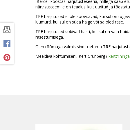
Berceli koostas harjutusteseeria, millega saab ell
närvisüsteemile on teadluslikult uuritud ja tõest
TRE harjutused ei ole soovitavad, kui sul on tugev
luumurd, kui sul on süda haige või sa oled rase.
TRE harjutused sobivad hästi, kui sul on vaja hoi
rasestumisega.
Olen rõõmuga valmis sind toetama TRE harjutuste 
Meeldiva kohtumiseni, Kert Grünberg (
kert@hinga