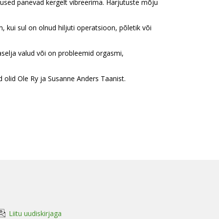
utused panevad kergelt vibreerima. Harjutuste mõju
ui sul on olnud hiljuti operatsioon, põletik või
aselja valud või on probleemid orgasmi,
 olid Ole Ry ja Susanne Anders Taanist.
Liitu uudiskirjaga