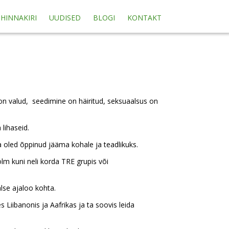
HINNAKIRI
UUDISED
BLOGI
KONTAKT
 on valud, seedimine on häiritud, seksuaalsus on
lihaseid.
sa oled õppinud jääma kohale ja teadlikuks.
lm kuni neli korda TRE grupis või
lse ajaloo kohta.
 Liibanonis ja Aafrikas ja ta soovis leida