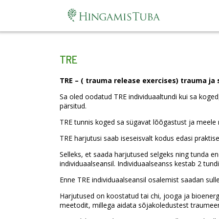
TRE
TRE – ( trauma release exercises) trauma ja 
Sa oled oodatud TRE individuaaltundi kui sa koged
pärsitud.
TRE tunnis koged sa sügavat lõõgastust ja meele r
TRE harjutusi saab iseseisvalt kodus edasi praktis
Selleks, et saada harjutused selgeks ning tunda en
individuaalseansil. Individuaalseanss kestab 2 tundi
Enne TRE individuaalseansil osalemist saadan sulle
Harjutused on koostatud tai chi, jooga ja bioenerge
meetodit, millega aidata sõjakoledustest traumeeri