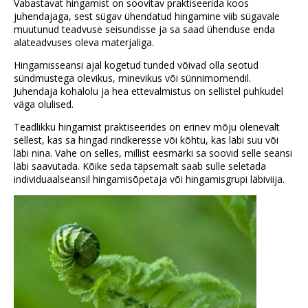
Vabastavat hingamist on soovitav praktiseerida koos
juhendajaga, sest sügav ühendatud hingamine viib sügavale
muutunud teadvuse seisundisse ja sa saad ühenduse enda
alateadvuses oleva materjaliga.
Hingamisseansi ajal kogetud tunded võivad olla seotud
sündmustega olevikus, minevikus või sünnimomendil.
Juhendaja kohalolu ja hea ettevalmistus on sellistel puhkudel
väga olulised.
Teadlikku hingamist praktiseerides on erinev mõju olenevalt
sellest, kas sa hingad rindkeresse või kõhtu, kas läbi suu või
läbi nina. Vahe on selles, millist eesmärki sa soovid selle seansi
läbi saavutada. Kõike seda täpsemalt saab sulle seletada
individuaalseansil hingamisõpetaja või hingamisgrupi läbiviija.