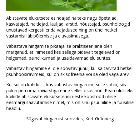
Abistavate elukutsete esindajad näiteks nagu õpetajad,
kasvatajad, näitlejad, lauljad, arstid, nõustajad, psühholoogid
unustavad kergesti enda vajadused ning on ühel hetkel
vastamisi läbipõlemise ja eluväsimusega.
Vabastava hingamise pikaajalise praktiseerijana olen
märganud, et inimesed kes sellega pidevalt tegelevad on
helgemad, paindlikumad ja usaldavamad elu suhtes.
Vabastav hingamine ei ole soovitav juhul, kui sa tarvitad hetkel
psühhoosiravimeid, sul on skisofreenia või sa oled väga ärev.
Kui sul on kahtlusi , kas vabastav hingamine sulle sobib, siis
palun pea oma raviarstiga enne selles osas nõu. Pean oluliseks
kõikide abistavate elukutsete inimeste koostööd ühise
eesmärgi saavutamise nimel, mis on sinu psüühiline ja füüsiline
heaolu.
Sügavat hingamist soovides, Kert Grünberg