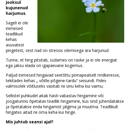
jooksul
kujunenud
harjumus
.
Sageli ei ole
inimesed
teadlikud
kehas
asuvatest
pingetest, sest nad on stressis olemisega ära harjunud.
Tunne, et hing pitsitab, südames on raske ja ei ole energiat
ega jaksu elada on igapäevane kogemus.
Paljud inimesed hingavad seetõttu pinnapealselt rindkeresse,
tekitades kehas „ võitle-põgene-tardu“ seisundi. Pidev
valmisolek võitluseks väsitab nii sinu keha kui vaimu.
Sellistel puhkudel aitab hästi vabastav hingamine või
joogatunnis õpetatav teadlik hingamine, kus sind juhendatakse
ja õpetatakse enda hingamist jälgima ja muutma. Teadlikult
hingates aitad nii oma keha kui hinge.
Mis juhtub seansi ajal?