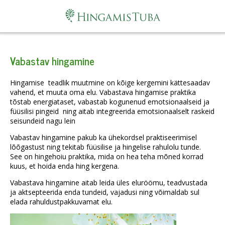
Vabastav hingamine
Hingamise teadlik muutmine on kõige kergemini kättesaadav
vahend, et muuta oma elu. Vabastava hingamise praktika
tõstab energiataset, vabastab kogunenud emotsionaalseid ja
füüsilisi pingeid ning aitab integreerida emotsionaalselt raskeid
seisundeid nagu lein
Vabastav hingamine pakub ka ühekordsel praktiseerimisel
lõõgastust ning tekitab füüsilise ja hingelise rahulolu tunde.
See on hingehoiu praktika, mida on hea teha mõned korrad
kuus, et hoida enda hing kergena.
Vabastava hingamine aitab leida üles eluröömu, teadvustada
ja aktsepteerida enda tundeid, vajadusi ning võimaldab sul
elada rahuldustpakkuvamat elu.