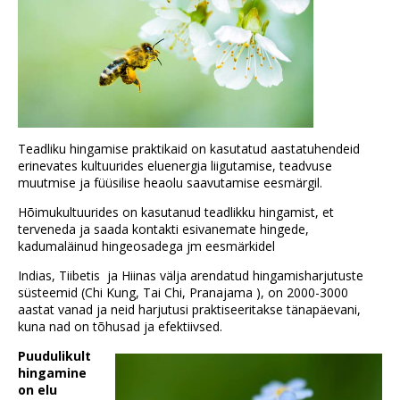
Teadliku hingamise praktikaid on kasutatud aastatuhendeid
erinevates kultuurides eluenergia liigutamise, teadvuse
muutmise ja füüsilise heaolu saavutamise eesmärgil.
Hõimukultuurides on kasutanud teadlikku hingamist, et
terveneda ja saada kontakti esivanemate hingede,
kadumaläinud hingeosadega jm eesmärkidel
Indias, Tiibetis ja Hiinas välja arendatud hingamisharjutuste
süsteemid (Chi Kung, Tai Chi, Pranajama ), on 2000-3000
aastat vanad ja neid harjutusi praktiseeritakse tänapäevani,
kuna nad on tõhusad ja efektiivsed.
Puudulikult
hingamine
on elu